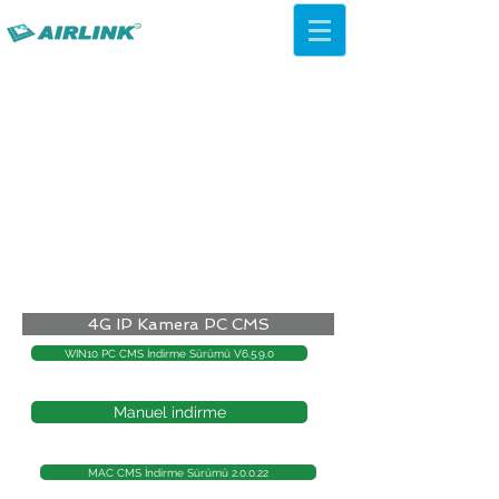
AirLink — 4G/5G AI Camera ·
Wi-Fi HaLow · Cloud Platform
Try Platform Free →
4G IP Kamera PC CMS
WIN10 PC CMS İndirme Sürümü V6.5.9.0
Manuel indirme
MAC CMS İndirme Sürümü 2.0.0.22