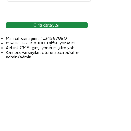
Giriş detayları
MiFi şifresini girin:
1234567890
MiFi IP:
192.168.100.1
şifre: yönetici
AirLink CMS, giriş: yönetici şifre yok
Kamera varsayılan oturum açma/şifre:
admin/admin